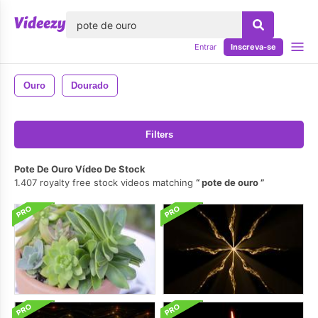
echar
Entrar
Inscreva-se
Ouro
Dourado
Filters
Pote De Ouro Vídeo De Stock
1.407 royalty free stock videos matching
pote de ouro