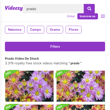
echar
Entrar
Inscreva-se
Natureza
Campo
Grama
Flores
Filters
Prado Vídeo De Stock
3.379 royalty free stock videos matching
prado