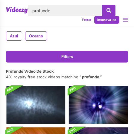
echar
Entrar
Inscreva-se
Azul
Oceano
Filters
Profundo Vídeo De Stock
401 royalty free stock videos matching
profundo