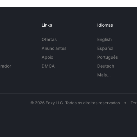
Links
Idiomas
Ofertas
English
Anunciantes
Español
Apoio
Português
rador
DMCA
Deutsch
Mais...
•
© 2026 Eezy LLC. Todos os direitos reservados
Te