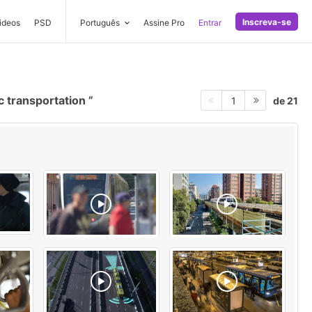
Inscreva-se
ideos
PSD
Português
Assine Pro
Entrar
c transportation
de 21
1