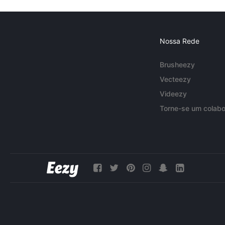
Nossa Rede
Brusheezy
Vecteezy
Videezy
Torne-se um colabo