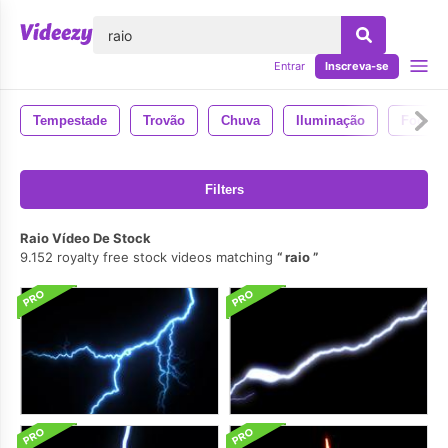
echar
Entrar
Inscreva-se
Tempestade
Trovão
Chuva
Iluminação
Fogo
Filters
Raio Vídeo De Stock
9.152 royalty free stock videos matching
raio