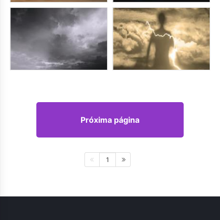
Próxima página
1