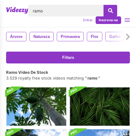
echar
Entrar
Inscreva-se
Árvore
Natureza
Primavera
Flor
Galho
4k
Filters
Ramo Vídeo De Stock
3.529 royalty free stock videos matching
ramo