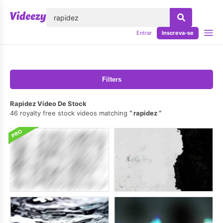
echar
Entrar
Inscreva-se
Filters
Rapidez Vídeo De Stock
46 royalty free stock videos matching
rapidez