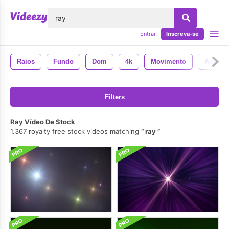
echar
Entrar
Inscreva-se
Raios
Fundo
Dom
4k
Movimento
Animad
Filters
Ray Vídeo De Stock
1.367 royalty free stock videos matching
ray