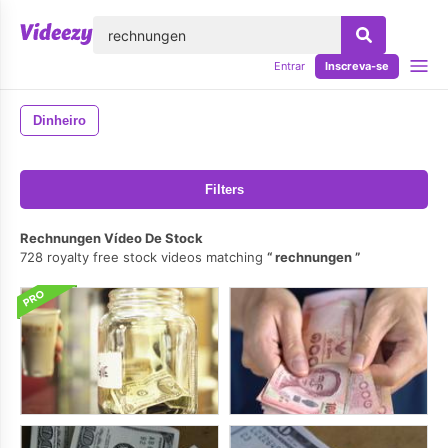
echar
Entrar
Inscreva-se
Dinheiro
Filters
Rechnungen Vídeo De Stock
728 royalty free stock videos matching
rechnungen