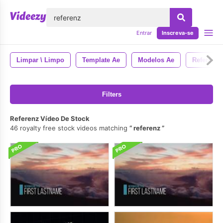
echar
Entrar
Inscreva-se
Limpar \ Limpo
Template Ae
Modelos Ae
Referênci
Filters
Referenz Vídeo De Stock
46 royalty free stock videos matching
referenz