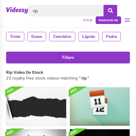
echar
Entrar
Inscreva-se
Triste
Grave
Cemitério
Lápide
Pedra
Filters
Rip Vídeo De Stock
23 royalty free stock videos matching
rip