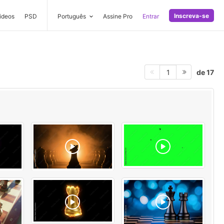
Inscreva-se
ideos
PSD
Português
Assine Pro
Entrar
de 17
1