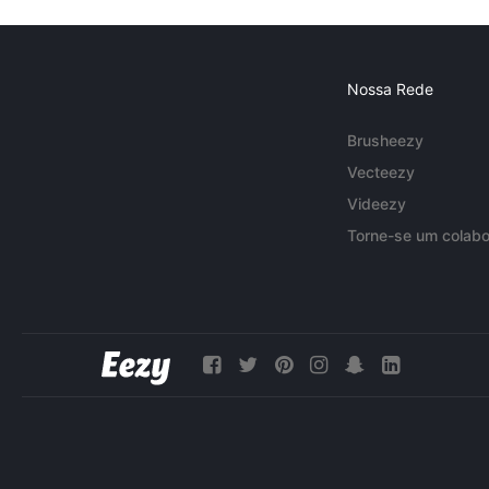
Nossa Rede
Brusheezy
Vecteezy
Videezy
Torne-se um colabo