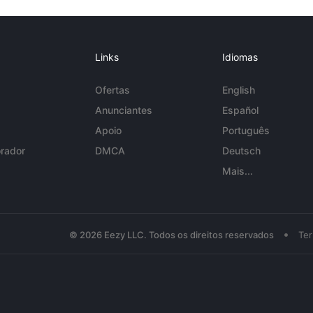
Links
Idiomas
Ofertas
English
Anunciantes
Español
Apoio
Português
rador
DMCA
Deutsch
Mais...
•
© 2026 Eezy LLC. Todos os direitos reservados
Te