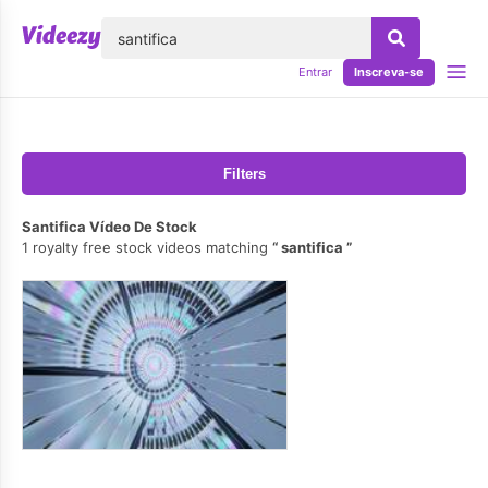
echar
Entrar
Inscreva-se
Filters
Santifica Vídeo De Stock
1 royalty free stock videos matching
santifica