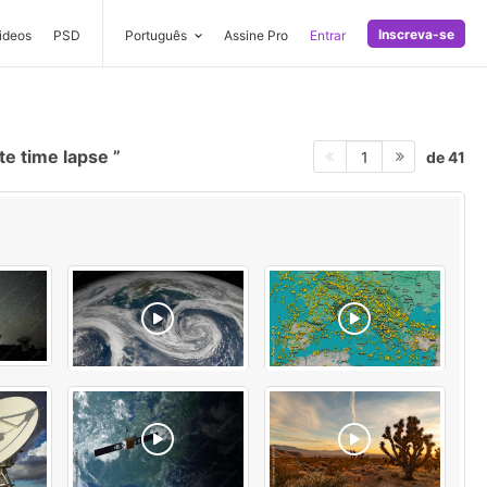
Inscreva-se
ideos
PSD
Português
Assine Pro
Entrar
ite time lapse
de 41
1