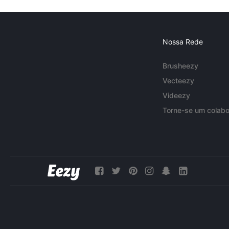
Nossa Rede
Brusheezy
Vecteezy
Videezy
Torne-se um colabo