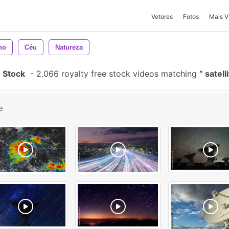
Vetores
Fotos
Mais V
no
Céu
Natureza
e Stock
-
2.066 royalty free stock videos matching
satell
e