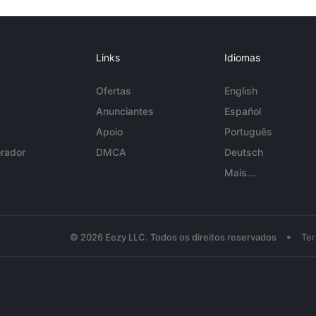
Links
Idiomas
Ofertas
English
Anunciantes
Español
Apoio
Português
rador
DMCA
Deutsch
Mais...
•
© 2026 Eezy LLC. Todos os direitos reservados
Te