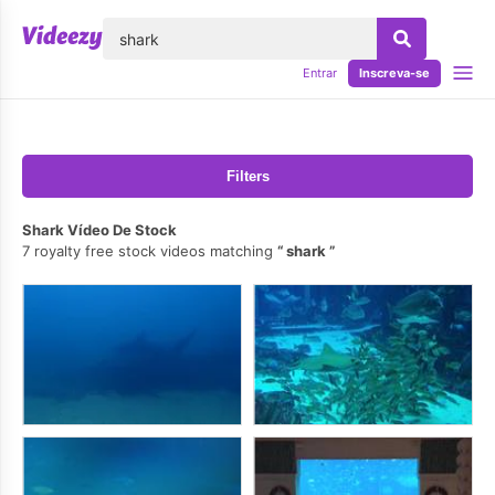
echar
Entrar
Inscreva-se
Filters
Shark Vídeo De Stock
7 royalty free stock videos matching
shark