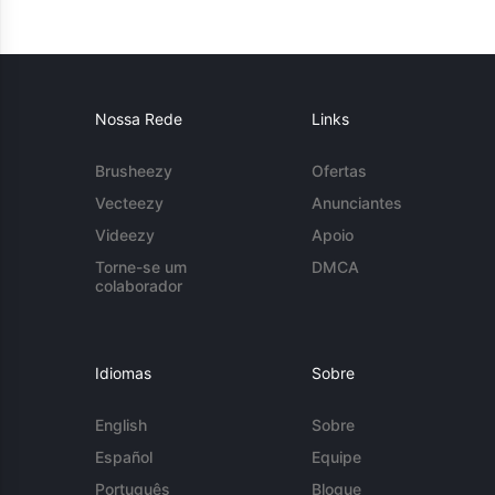
Nossa Rede
Links
Brusheezy
Ofertas
Vecteezy
Anunciantes
Videezy
Apoio
Torne-se um
DMCA
colaborador
Idiomas
Sobre
English
Sobre
Español
Equipe
Português
Blogue