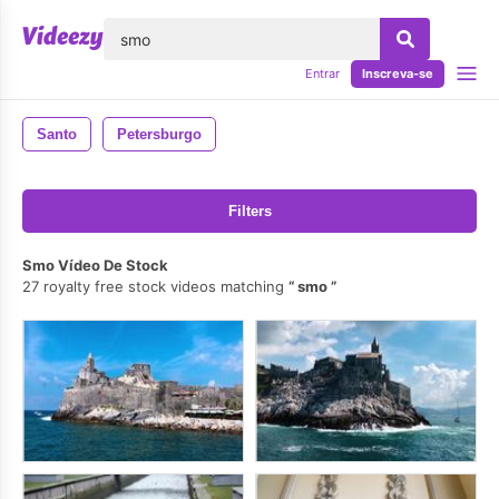
echar
Entrar
Inscreva-se
Santo
Petersburgo
Filters
Smo Vídeo De Stock
27 royalty free stock videos matching
smo