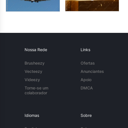
Nossa Rede
Links
Brusheezy
Ofertas
Vecteezy
Anunciantes
Videezy
Apoio
Torne-se um
DMCA
colaborador
Idiomas
Sobre