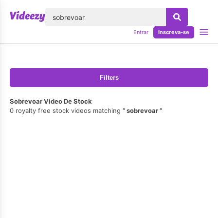
echar
Entrar
Inscreva-se
Filters
Sobrevoar Vídeo De Stock
0 royalty free stock videos matching
sobrevoar