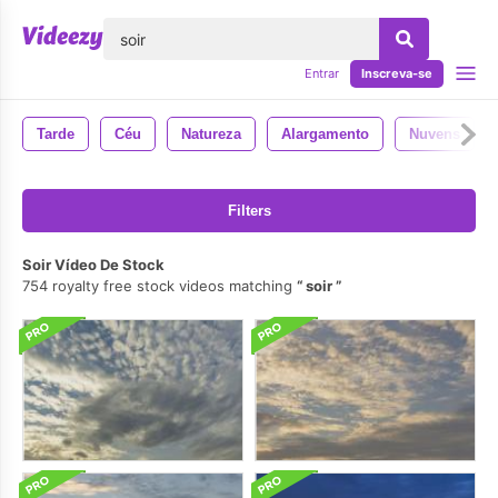
echar
Entrar
Inscreva-se
Tarde
Céu
Natureza
Alargamento
Nuvens
Filters
Soir Vídeo De Stock
754 royalty free stock videos matching
soir