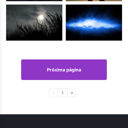
Próxima página
1