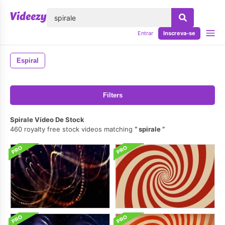
echar
Entrar
Inscreva-se
Espiral
Filters
Spirale Vídeo De Stock
460 royalty free stock videos matching
spirale