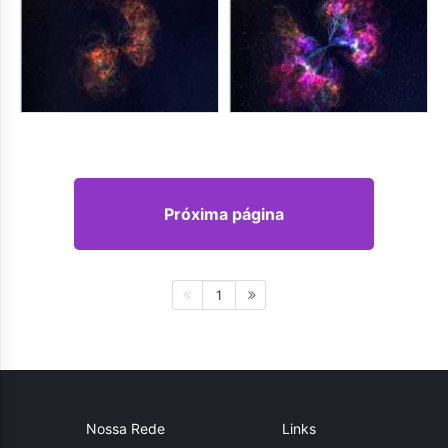
Próxima página
1
Nossa Rede
Links