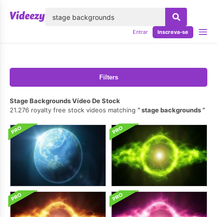
echar
Entrar
Inscreva-se
Filters
Stage Backgrounds Vídeo De Stock
21.276 royalty free stock videos matching
stage backgrounds