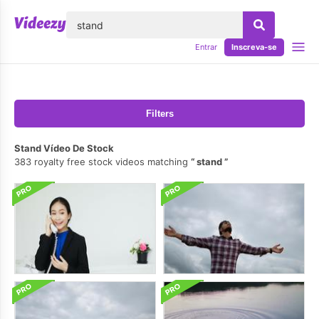
echar
Entrar
Inscreva-se
Filters
Stand Vídeo De Stock
383 royalty free stock videos matching
stand