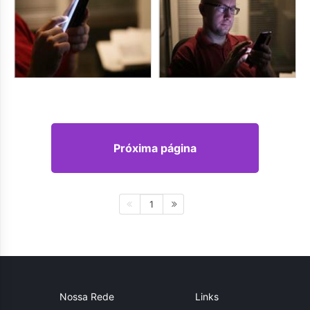
Próxima página
1
Nossa Rede
Links