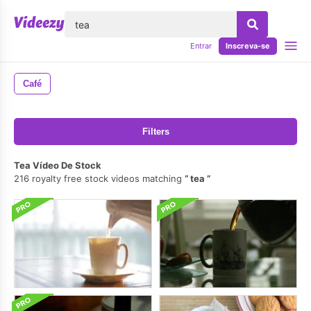
echar
Entrar
Inscreva-se
Café
Filters
Tea Vídeo De Stock
216 royalty free stock videos matching
tea