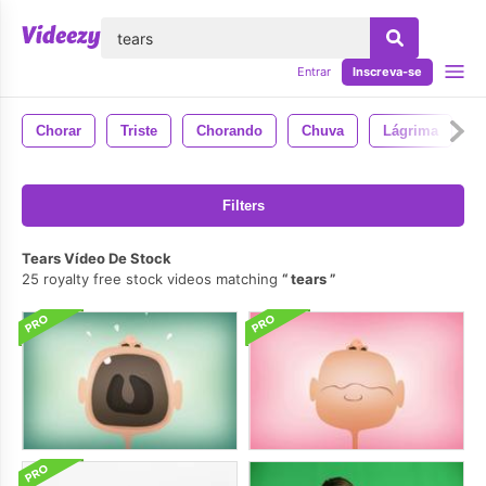
echar
Entrar
Inscreva-se
Chorar
Triste
Chorando
Chuva
Lágrima
Filters
Tears Vídeo De Stock
25 royalty free stock videos matching
tears