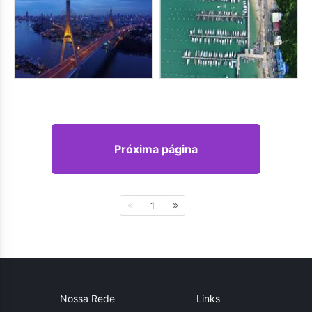
Próxima página
1
Nossa Rede
Links