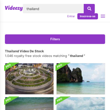
echar
Entrar
Inscreva-se
Filters
Thailand Vídeo De Stock
1.046 royalty free stock videos matching
thailand