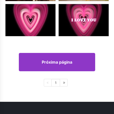
Próxima página
1