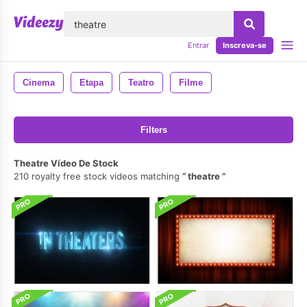
echar
Entrar
Inscreva-se
Cinema
Etapa
Teatro
Filme
Filters
Theatre Vídeo De Stock
210 royalty free stock videos matching
theatre