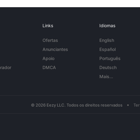
Links
Idiomas
Ofertas
English
Anunciantes
Español
Apoio
Português
rador
DMCA
Deutsch
Mais...
•
© 2026 Eezy LLC. Todos os direitos reservados
Te