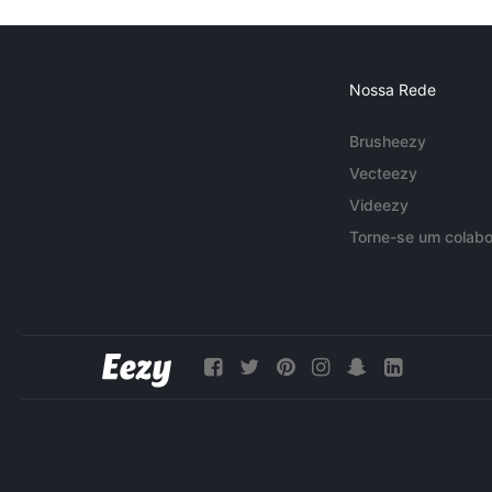
Nossa Rede
Brusheezy
Vecteezy
Videezy
Torne-se um colabo