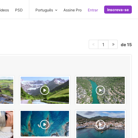
Inscreva-se
ideos
PSD
Português
Assine Pro
Entrar
de 15
1