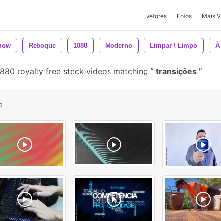
Vetores
Fotos
Mais V
show
Reboque
1080
Moderno
Limpar \ Limpo
À
880 royalty free stock videos matching
transições
e