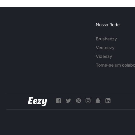
Nossa Rede
Brusheezy
Vecteezy
Videezy
Torne-se um colabo