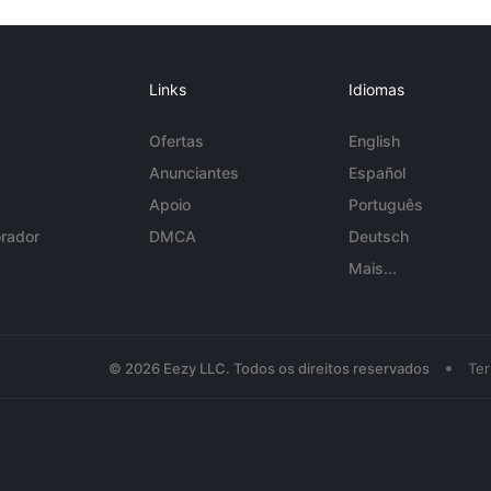
Links
Idiomas
Ofertas
English
Anunciantes
Español
Apoio
Português
rador
DMCA
Deutsch
Mais...
•
© 2026 Eezy LLC. Todos os direitos reservados
Te