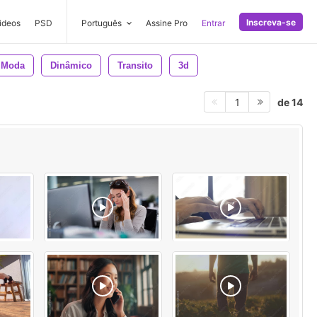
Inscreva-se
ideos
PSD
Português
Assine Pro
Entrar
 Moda
Dinâmico
Transito
3d
de 14
1