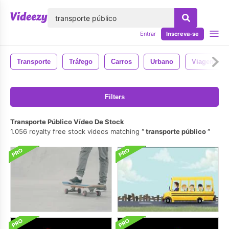
echar
Entrar
Inscreva-se
Transporte
Tráfego
Carros
Urbano
Viagem
Filters
Transporte Público Vídeo De Stock
1.056 royalty free stock videos matching
transporte público