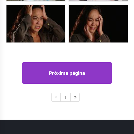
Próxima página
1