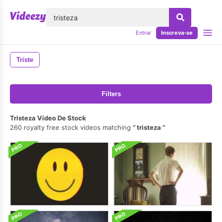
echar
Entrar
Inscreva-se
Triste
Filters
Tristeza Vídeo De Stock
260 royalty free stock videos matching
tristeza