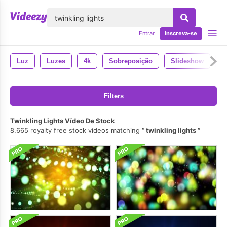
echar
Entrar
Inscreva-se
Luz
Luzes
4k
Sobreposição
Slideshow
M
Filters
Twinkling Lights Vídeo De Stock
8.665 royalty free stock videos matching
twinkling lights