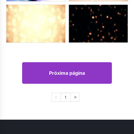
Próxima página
1