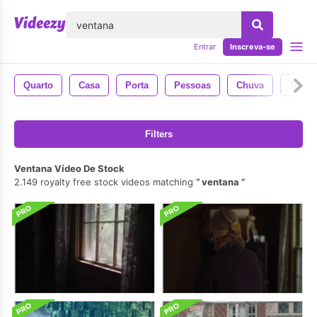
echar
Entrar
Inscreva-se
Quarto
Casa
Porta
Pessoas
Chuva
Triste
Filters
Ventana Vídeo De Stock
2.149 royalty free stock videos matching
ventana