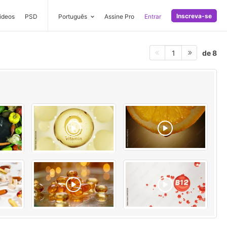
Inscreva-se
ideos
PSD
Português
Assine Pro
Entrar
de 8
1