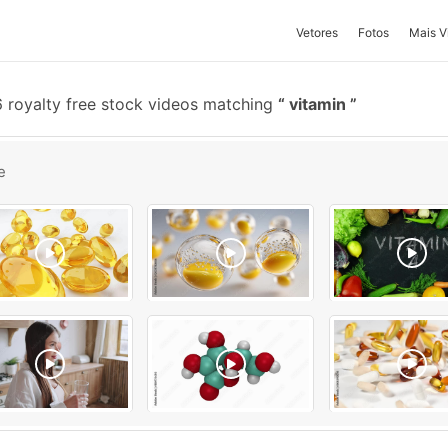
Vetores
Fotos
Mais V
 royalty free stock videos matching
vitamin
e