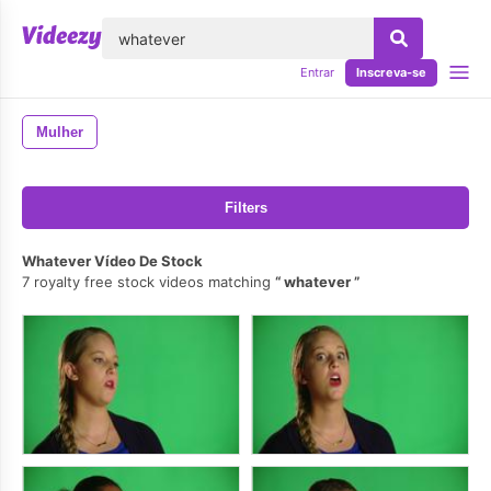
echar
Entrar
Inscreva-se
Mulher
Filters
Whatever Vídeo De Stock
7 royalty free stock videos matching
whatever