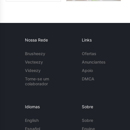
Nossa Rede
Links
Brusheezy
Ofertas
Vecteezy
Anunciantes
Videezy
Apoio
Torne-se um
DMCA
colaborador
Idiomas
Sobre
English
Sobre
Español
Equipe