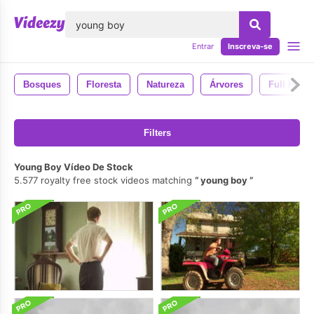
echar
Entrar
Inscreva-se
Bosques
Floresta
Natureza
Árvores
Full Hd
Filters
Young Boy Vídeo De Stock
5.577 royalty free stock videos matching
young boy