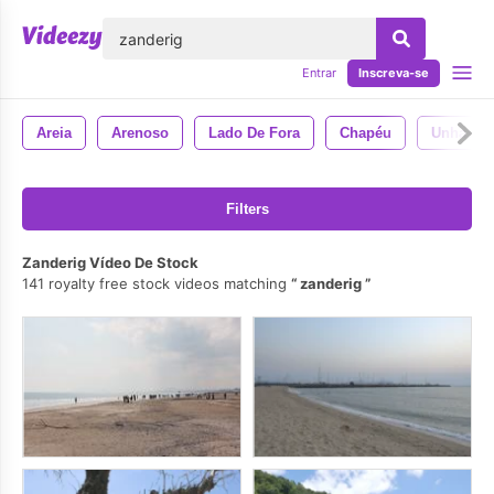
echar
Entrar
Inscreva-se
Areia
Arenoso
Lado De Fora
Chapéu
Unhas
Filters
Zanderig Vídeo De Stock
141 royalty free stock videos matching
zanderig