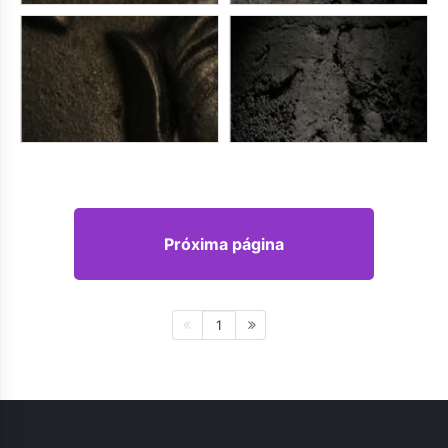
Próxima página
1