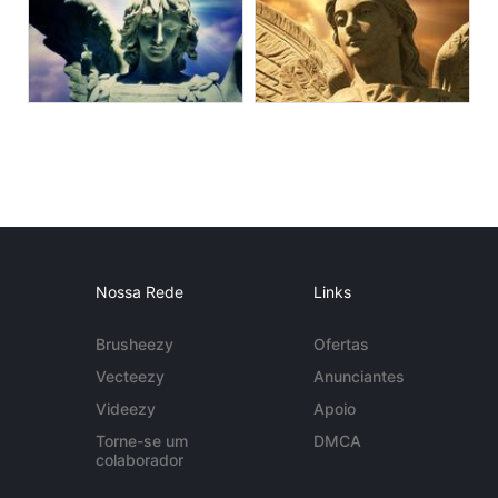
Nossa Rede
Links
Brusheezy
Ofertas
Vecteezy
Anunciantes
Videezy
Apoio
Torne-se um
DMCA
colaborador