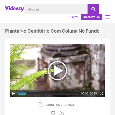
Entrar
Inscreva-se
Planta No Cemitério Com Coluna No Fundo
00:00
|
00:29
SOBRE AS LICENÇAS