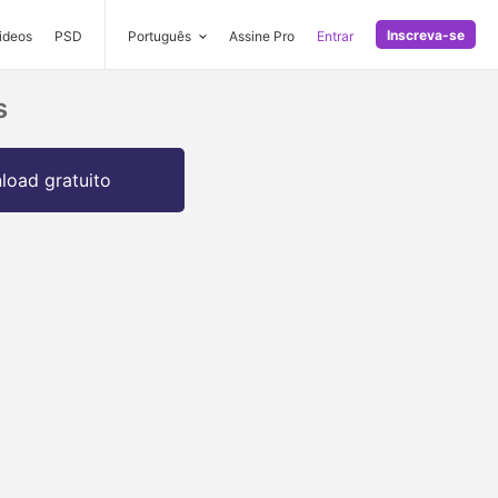
Inscreva-se
ideos
PSD
Português
Assine Pro
Entrar
s
oad gratuito