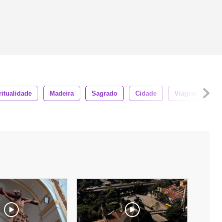
ritualidade
Madeira
Sagrado
Cidade
Viagem
T