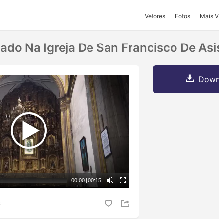
Vetores
Fotos
Mais V
ado Na Igreja De San Francisco De Asi
Downl
00:00
|
00:15
S