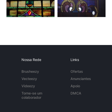
Nossa Rede
Links
Brusheezy
Ofertas
Vecteezy
Anunciantes
Videezy
Apoio
Torne-se um
DMCA
colaborador