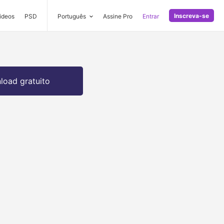
Inscreva-se
ideos
PSD
Português
Assine Pro
Entrar
oad gratuito