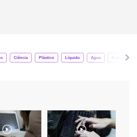
io
Ciência
Plástico
Líquido
Agua
Comprimido