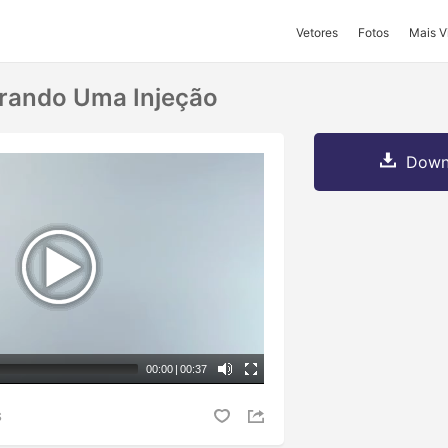
Vetores
Fotos
Mais V
ando Uma Injeção
Downl
00:00
|
00:37
S