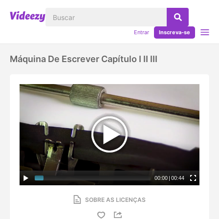
Entrar
Inscreva-se
Máquina De Escrever Capítulo I II III
00:00
|
00:44
SOBRE AS LICENÇAS