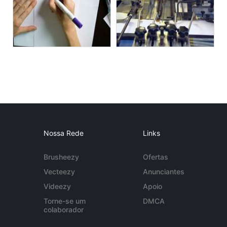
Nossa Rede
Links
Brusheezy
Ofertas
Vecteezy
Anunciantes
Videezy
Apoio
Torne-se um
DMCA
colaborador