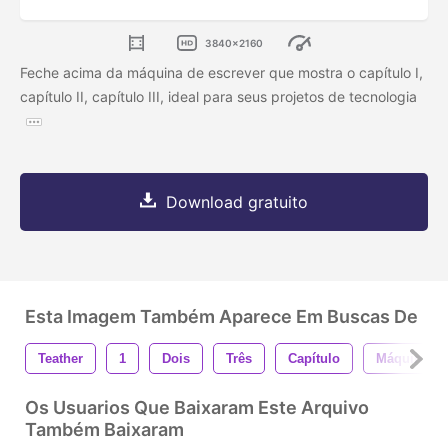
3840x2160
Feche acima da máquina de escrever que mostra o capítulo I,
capítulo II, capítulo III, ideal para seus projetos de tecnologia
Download gratuito
Esta Imagem Também Aparece Em Buscas De
Teather
1
Dois
Três
Capítulo
Máquina De
Os Usuarios Que Baixaram Este Arquivo
Também Baixaram