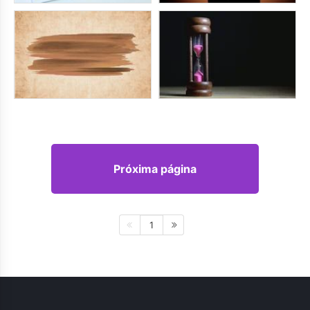
Próxima página
1