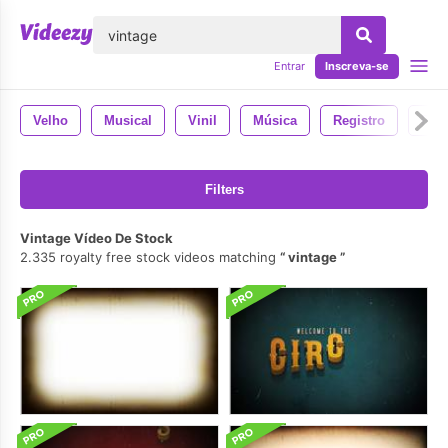
echar
Entrar
Inscreva-se
Velho
Musical
Vinil
Música
Registro
Retr
Filters
Vintage Vídeo De Stock
2.335 royalty free stock videos matching
vintage