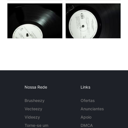
Nossa Rede
Links
Brusheezy
Ofertas
Vecteezy
Anunciantes
Videezy
Apoio
Torne-se um
DMCA