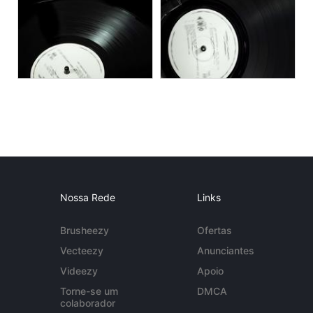
Nossa Rede
Links
Brusheezy
Ofertas
Vecteezy
Anunciantes
Videezy
Apoio
Torne-se um
DMCA
colaborador