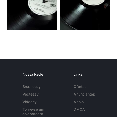
Nossa Rede
Links
Brusheezy
Ofertas
Vecteezy
Anunciantes
Videezy
Apoio
Torne-se um
DMCA
colaborador