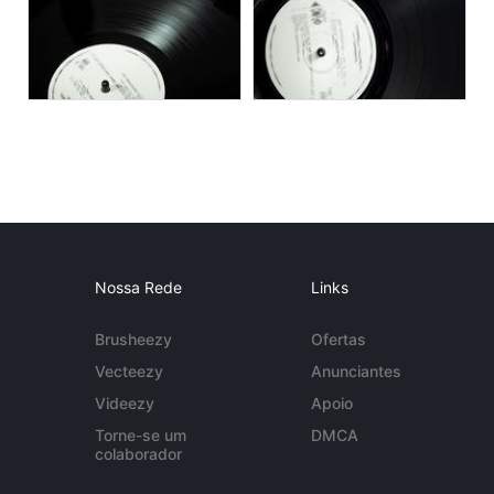
Nossa Rede
Links
Brusheezy
Ofertas
Vecteezy
Anunciantes
Videezy
Apoio
Torne-se um
DMCA
colaborador