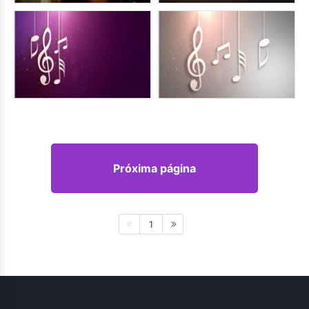
Próxima página
1