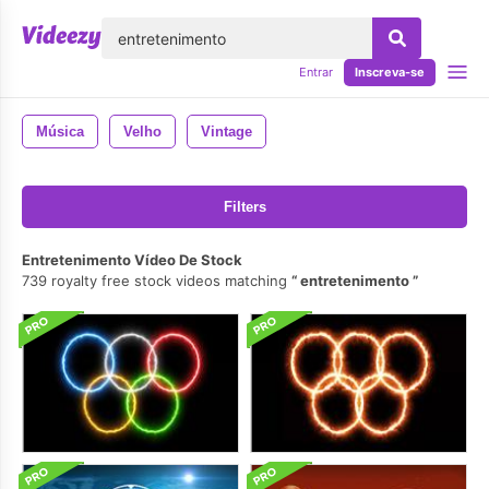
echar
Entrar
Inscreva-se
Música
Velho
Vintage
Filters
Entretenimento Vídeo De Stock
739 royalty free stock videos matching
entretenimento