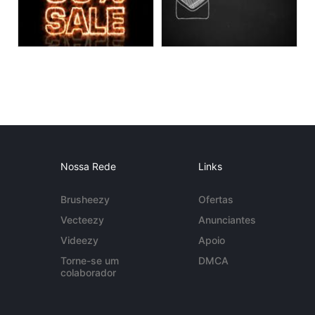
Nossa Rede
Links
Brusheezy
Ofertas
Vecteezy
Anunciantes
Videezy
Apoio
Torne-se um
DMCA
colaborador