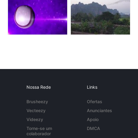
Nossa Rede
Links
Brusheezy
Ofertas
Vecteezy
Anunciantes
Videezy
Apoio
Torne-se um
DMCA
colaborador