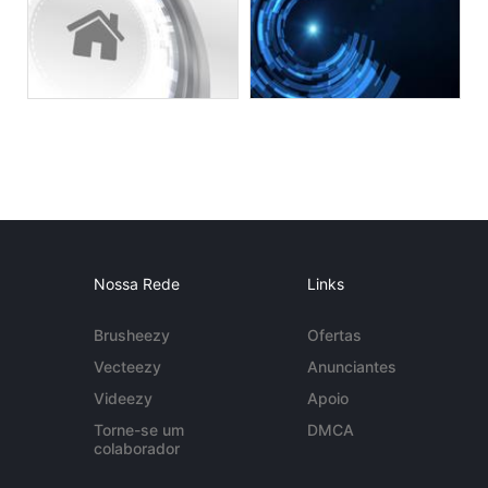
Nossa Rede
Links
Brusheezy
Ofertas
Vecteezy
Anunciantes
Videezy
Apoio
Torne-se um
DMCA
colaborador