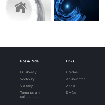
Nossa Rede
Links
Brusheezy
Ofertas
Vecteezy
Anunciantes
Videezy
Apoio
Torne-se um
DMCA
colaborador